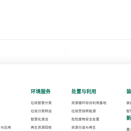
环境服务
处置与利用
垃圾智慧分类
资源循环综合利用基地
装
垃圾分类转运
垃圾焚烧转能源
智
智慧化清洁
危险废物安全处置
发与应用
再生资源回收
资源分选与再生
重