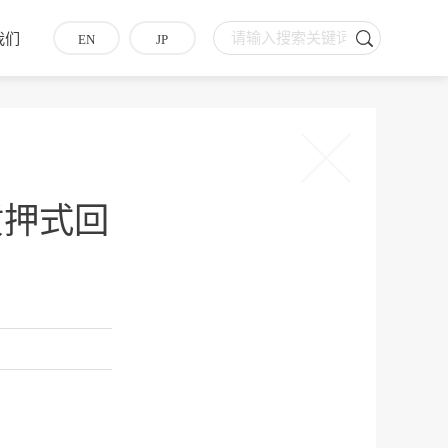
我们
EN
JP
质押式回