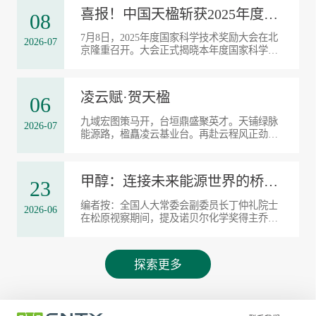
茅洪菊、花海燕等参加签约...
喜报！中国天楹斩获2025年度国家科技进步奖二等奖
08
7月8日，2025年度国家科学技术奖励大会在北
2026-07
京隆重召开。大会正式揭晓本年度国家科学技
术奖获奖名单，中国天楹股份有限公司参与完
成的“生物质定向热转化关键技术与装备”项
目，凭借突出的技术创新与应用成效，...
凌云赋·贺天楹
06
九域宏图策马开，台垣鼎盛聚英才。天铺绿脉
2026-07
能源路，楹矗凌云基业台。再赴云程风正劲，
创凝智远福门开。辉驰万里凌霄汉，煌耀千秋
嘉讯来。
甲醇：连接未来能源世界的桥梁——读《甲醇经济》有感（转载自松...
23
编者按：全国人大常委会副委员长丁仲礼院士
2026-06
在松原视察期间，提及诺贝尔化学奖得主乔治·
奥拉的《甲醇经济》一书。中国天楹副总裁杨
静利用端午假期研读此著，结合公司在松原投
资建设、年产60万吨绿色甲醇的风光储氢...
探索更多