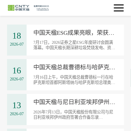
中国天楹ESG成果亮眼，荣获“碳路践行者奖”
18
7月17日，2026证券之星ESG年度研讨会圆满
2026-07
落幕。中国天楹长期深耕垃圾焚烧发电、资源
循环利用及绿色能源体系建设领域，凭借扎实
可落地的绿色低碳成果，成功斩获“碳路践行
者奖”。该奖项由证券之星联合华证...
中国天楹总裁曹德标与哈萨克斯坦总理奥尔扎斯·别克捷诺夫举行会...
16
7月16日上午，中国天楹总裁曹德标一行在哈
2026-07
萨克斯坦首都阿斯塔纳与哈萨克斯坦总理奥尔
扎斯·别克捷诺夫举行会谈，双方就深化中哈绿
色环保产业合作、推进重点城市垃圾焚烧发电
项目落地进行深入交流并达成重要共识。...
中国天楹与尼日利亚埃邦伊州政府签署合作备忘录
13
2026年7月13日，中国天楹股份有限公司与尼
2026-07
日利亚埃邦伊州政府签署合作备忘录
（MOU）。埃邦伊州州长Francis Nwifuru率政
府代表团出席，中国天楹总裁曹德标、副总裁