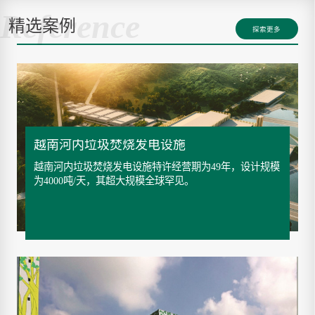
Reference
精选案例
探索更多
越南河内垃圾焚烧发电设施
越南河内垃圾焚烧发电设施特许经营期为49年，设计规模
为4000吨/天，其超大规模全球罕见。