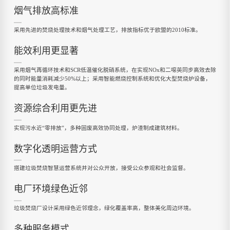
烟气排放高标准
采用先进的焚烧处理技术和烟气处理工艺，排放指标优于欧盟的2010标准。
能效利用更显著
采用烟气再循环技术和SCR低温催化脱硝系统，在实现NOx和二噁英同步高效去除
的同时能量消耗减少50%以上；采用智能燃烧控制系统和优化大型焚烧炉设备，
提高单位垃圾发电量。
资源综合利用更先进
实现污水近“零排放”，多种固废高效协同处理，炉渣制成建筑材料。
数字化透明运营方式
搭建垃圾焚烧智慧运营系统并对公众开放，接受公众参观和社会监督。
电厂环境绿色近邻
垃圾焚烧厂设计采用绿色近邻理念，绿化覆盖率高，整体美化周边环境。
多种服务模式