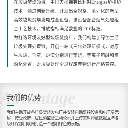
在垃圾焚烧领域，中国天楹拥有比利时Energize炉排炉
技术，通过创新升级、开发出全规格、系列化的新型
高效垃圾焚烧发电成套设备，该设备配合烟气处理组
合工艺技术，排放指标满足欧盟的2010标准。
为打造环境友好型垃圾焚烧厂，我们构建了绿色生活
垃圾处理处置链，开创一站式三化处理新模式，对原
生垃圾、飞灰、炉渣分别进行焚烧、等离子熔融和资
源化处置，对垃圾处理全过程废弃物进行严格管控。
Advantage
我们的优势
我们主动开放各垃圾焚烧发电厂并安装自动监控设备和电子显示
屏，接受政府、居民的监督主动公示并上传实时排放数据且与各
级环保部门联网打造一个透明绿色的设施。