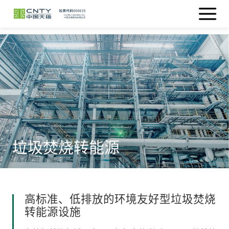
垃圾焚烧转能源
高标准、低排放的环境友好型垃圾焚烧
转能源设施