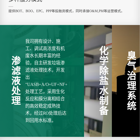
提供BOT、BOO、EPC、PPP等投融资模式，同时承接O&M,PM等运营模式。
我司拥有设计、施
化
工、调试高浓度有机
臭
废水长期丰富的经
渗
学
验，自主研发垃圾渗
气
滤
除
滤液处理技术，开发
治
出
液
盐
理
“UASB+A/O+UF+NF+RO”
处
水
处理工艺，采用生化
系
理
制
反应和膜分离相结合
统
的高效稳定成熟技
备
术，经过RO处理后达
到回用水标准。