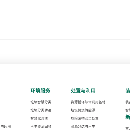
环境服务
处置与利用
垃圾智慧分类
资源循环综合利用基地
装
垃圾分类转运
垃圾焚烧转能源
智
智慧化清洁
危险废物安全处置
发与应用
再生资源回收
资源分选与再生
重