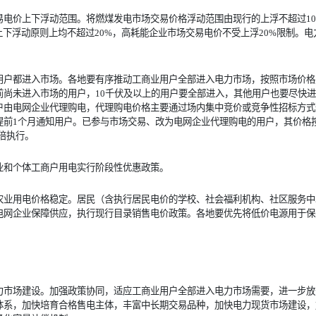
易电价上下浮动范围。将燃煤发电市场交易价格浮动范围由现行的上浮不超过1
上下浮动原则上均不超过20%，高耗能企业市场交易电价不受上浮20%限制。
用户都进入市场。各地要有序推动工商业用户全部进入电力市场，按照市场价格
前尚未进入市场的用户，10千伏及以上的用户要全部进入，其他用户也要尽快
户由电网企业代理购电，代理购电价格主要通过场内集中竞价或竞争性招标方式
提前1个月通知用户。已参与市场交易、改为电网企业代理购电的用户，其价格
5倍执行。
业和个体工商户用电实行阶段性优惠政策。
农业用电价格稳定。居民（含执行居民电价的学校、社会福利机构、社区服务中
电网企业保障供应，执行现行目录销售电价政策。各地要优先将低价电源用于保
力市场建设。加强政策协同，适应工商业用户全部进入电力市场需要，进一步放
体系，加快培育合格售电主体，丰富中长期交易品种，加快电力现货市场建设，