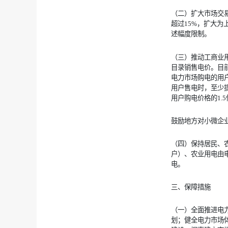
（二）扩大市场交
超过15%，扩大为
述幅度限制。
（三）推动工商业
目录销售电价。目
电力市场购电的用
用户售电时，至少
用户购电价格的1.
鼓励地方对小微企
（四）保持居民、
户）、农业用电由
电。
三、保障措施
（一）全面推进电
划；健全电力市场