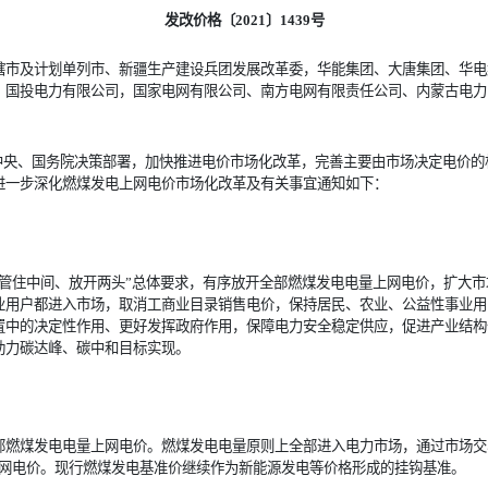
发改价格〔2021〕1439号
辖市及计划单列市、新疆生产建设兵团发展改革委，华能集团、大唐集团、华电
、国投电力有限公司，国家电网有限公司、南方电网有限责任公司、内蒙古电力
、国务院决策部署，加快推进电价市场化改革，完善主要由市场决定电价的
进一步深化燃煤发电上网电价市场化改革及有关事宜通知如下：
“管住中间、放开两头”总体要求，有序放开全部燃煤发电电量上网电价，扩大
业用户都进入市场，取消工商业目录销售电价，保持居民、农业、公益性事业用
置中的决定性作用、更好发挥政府作用，保障电力安全稳定供应，促进产业结构
助力碳达峰、碳中和目标实现。
部燃煤发电电量上网电价。燃煤发电电量原则上全部进入电力市场，通过市场交
上网电价。现行燃煤发电基准价继续作为新能源发电等价格形成的挂钩基准。