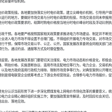
场化容量补偿机制。
电价政策衔接。各地要加快落实分时电价政策，建立尖峰电价机制，引导用户错
未运行的地方，要做好市场交易与分时电价政策的衔接，市场交易合同未申报用
地分时电价政策要求的，结算时购电价格按当地分时电价峰谷时段及浮动比例执
行政干预。各地要严格按照国家相关政策要求推进电力市场建设、制定并不断完
企业进入电力市场不得设置不合理门槛，不得组织开展电力专场交易，对市场交
进行干预，保障市场交易公平、公正、公开。国家发展改革委将会同相关部门进
预行为，通过约谈、通报等方式及时督促整改。
场监管。各地发展改革部门要密切关注煤炭、电力市场动态和价格变化，积极会
通、哄抬价格、实施垄断协议、滥用市场支配地位等行为，电力企业、交易机构
，以及地方政府滥用行政权力排除、限制市场竞争等行为，对典型案例公开曝光
特别是煤电联营企业统筹考虑上下游业务经营效益，合理参与电力市场报价，促
要充分认识当前形势下进一步深化燃煤发电上网电价市场化改革的重要意义，统
和电力企业精心做好组织实施工作；要加强政策宣传解读，及时回应社会关切，
稳出台、落地见效。