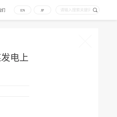
我们
EN
JP
煤发电上