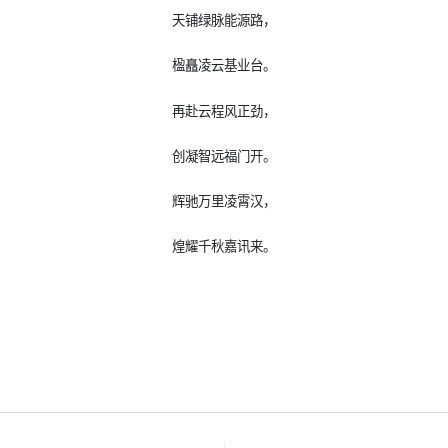
天铺绿脉能源路，
楹矗凌云基业台。
再赴云程风正劲，
创凝智远福门开。
辉驰万里凌霄汉，
煌耀千秋嘉讯来。