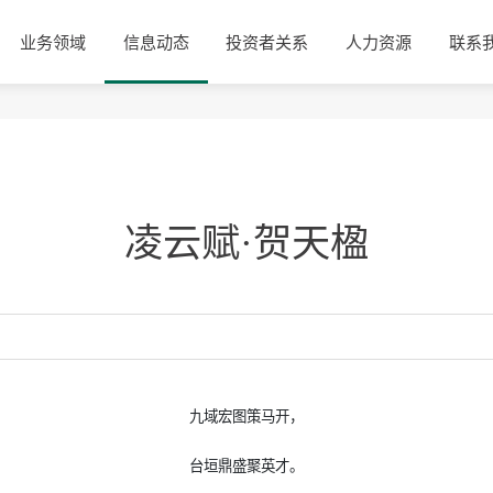
业务领域
信息动态
投资者关系
人力资源
联系
凌云赋·贺天楹
九域宏图策马开，
台垣鼎盛聚英才。