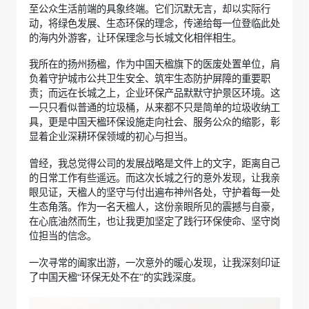
至公众生活前端的具象终端。它们沉默无言，却以实际行
动，将绿色发展、生态环保的理念，传递给每一位登临此处
的海内外游客，让环保理念与长城文化相伴相生。
我所在的扬州扬楹，作为中国天楹旗下的医废处置单位，肩
负着守护城市公共卫生安全、筑牢生态防护屏障的重要职
责；而远在长城之上，企业环保产品默默守护景区环境。这
一只只看似普通的垃圾桶，从来都不只是简单的垃圾收纳工
具，更是中国天楹环保设施走向社会、服务公众的缩影，彰
显着企业深耕环保领域的初心与担当。
曾经，我总觉得公司的发展战略是文件上的文字，距离自己
的日常工作有些遥远。而这次长城之行的意外发现，让我亲
眼见证，天楹人的坚守与付出遍布神州各处，守护着每一处
生态角落。作为一名天楹人，这份亲眼所见的震撼与自豪，
在心底油然而生，也让我更加坚定了践行环保使命、坚守岗
位担当的信念。
一次寻常的阖家出游，一次意外的暖心发现，让我深刻印证
了中国天楹“环保无处不在”的实践深度。