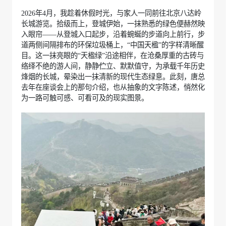
2026年4月，我趁着休假时光，与家人一同前往北京八达岭
长城游览。拾级而上，登城伊始，一抹熟悉的绿色便赫然映
入眼帘——从登城入口起步，沿着蜿蜒的步道向上前行，步
道两侧间隔排布的环保垃圾桶上，“中国天楹”的字样清晰醒
目。这一抹亮眼的“天楹绿”沿途相伴，在沧桑厚重的古砖与
络绎不绝的游人间，静静伫立、默默值守，为承载千年历史
烽烟的长城，晕染出一抹清新的现代生态绿意。此刻，唐总
去年在座谈会上的那句介绍，也从抽象的文字陈述，悄然化
为一路可触可感、可看可及的现实图景。