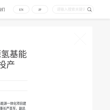
我们
EN
JP
源氢基能
投产
基能源一体化项目建
事长严圣军、副总