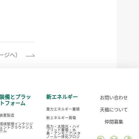
ージへ）
装備とプラッ
新エネルギー
お問い合わせ
トフォーム
天楹について
重力エネルギー蓄積
装置製造
新エネルギー発電
仲間募集
環境管理インテリジ
風力・太陽光・ハイ
ェントクラウドシス
ブリッド蓄電・水
テム
素・アンモニア/メタ
ノール一体化プロジ