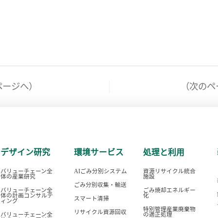
ページへ）
（次のペ
デザイン研究
環境サービス
処理と利用
バリューチェーン全
AIごみ分別システム
資源リサイクル統合
体の産業研究
施設
ごみ分別収集・輸送
バリューチェーン全
ごみ焼却エネルギー
体の計画コンサルテ
化
スマート清掃
ィング
特別管理産業廃棄物
リサイクル資源回収
バリューチェーン全
の適正処理