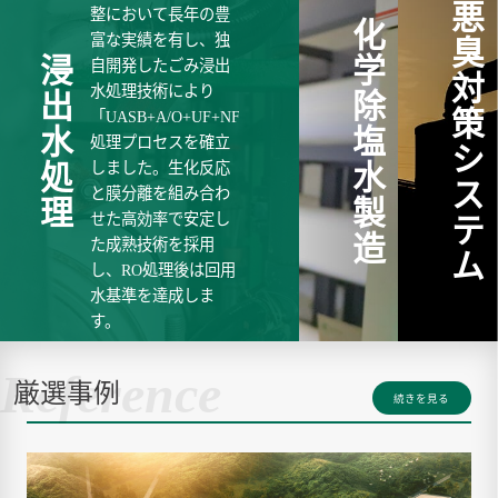
悪
整において長年の豊
化
富な実績を有し、独
臭
浸
学
自開発したごみ浸出
対
水処理技術により
出
除
策
「UASB+A/O+UF+NF+RO」
水
塩
処理プロセスを確立
シ
しました。生化反応
処
水
ス
と膜分離を組み合わ
理
製
せた高効率で安定し
テ
造
た成熟技術を採用
ム
し、RO処理後は回用
水基準を達成しま
す。
Reference
厳選事例
続きを見る