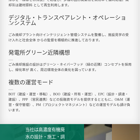
却灰は建材原料 として再生利用します。
デジタル・トランスペアレント・オペレーショ
ンシステム
ごみ焼却プラント向けインテリジェント管理システムを整備し、施設見学の受
け入れと社会全体 からの監督を積極的に推進しております。
発電所グリーン近隣構想
ごみ焼却施設の設計はグリーン・ネイバーフッド（緑の近隣）コンセプトを採用
し、緑化率が 高く、周辺環境全体の美化を図っています。
複数の運営モード
BOT（建設・運営・移転）、BOO（建設・所有・運営）、EPC（設計・調達・
建設）、PPP （官民連携）などの投融資モデルを提供するとともに、O&M（運
営・保守管理）、PM（プロジェクトマネジメント）などの運営モデルも請け負
います。
当社は高濃度有機廃
水の設計・施工・調