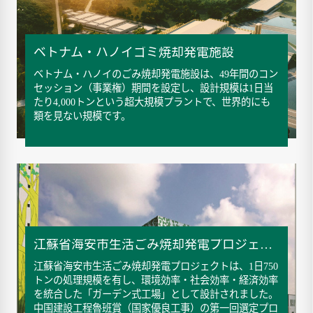
ベトナム・ハノイゴミ焼却発電施設
ベトナム・ハノイのごみ焼却発電施設は、49年間のコン
セッション（事業権）期間を設定し、設計規模は1日当
たり4,000トンという超大規模プラントで、世界的にも
類を見ない規模です。
江蘇省海安市生活ごみ焼却発電プロジェクト
江蘇省海安市生活ごみ焼却発電プロジェクトは、1日750
トンの処理規模を有し、環境効率・社会効率・経済効率
を統合した「ガーデン式工場」として設計されました。
中国建設工程魯班賞（国家優良工事）の第一回選定プロ