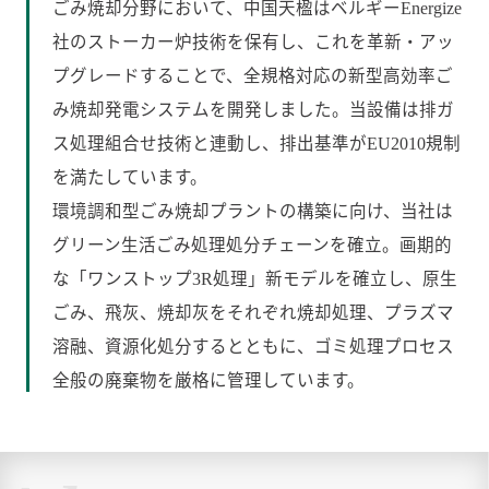
ごみ焼却分野において、中国天楹はベルギーEnergize
社のストーカー炉技術を保有し、これを革新・アッ
プグレードすることで、全規格対応の新型高効率ご
み焼却発電システムを開発しました。当設備は排ガ
ス処理組合せ技術と連動し、排出基準がEU2010規制
を満たしています。
環境調和型ごみ焼却プラントの構築に向け、当社は
グリーン生活ごみ処理処分チェーンを確立。画期的
な「ワンストップ3R処理」新モデルを確立し、原生
ごみ、飛灰、焼却灰をそれぞれ焼却処理、プラズマ
溶融、資源化処分するとともに、ゴミ処理プロセス
全般の廃棄物を厳格に管理しています。