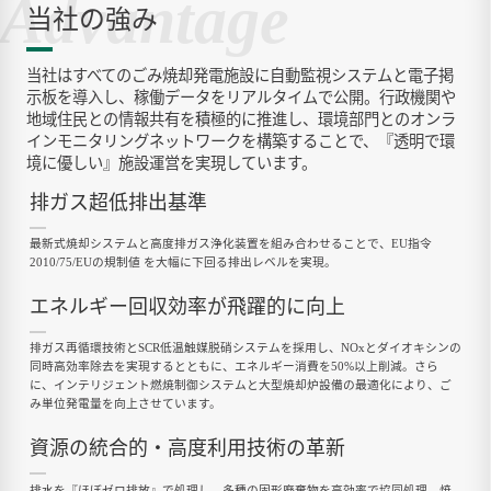
Advantage
当社の強み
当社はすべてのごみ焼却発電施設に自動監視システムと電子掲
示板を導入し、稼働データをリアルタイムで公開。行政機関や
地域住民との情報共有を積極的に推進し、環境部門とのオンラ
インモニタリングネットワークを構築することで、『透明で環
境に優しい』施設運営を実現しています。
排ガス超低排出基準
最新式焼却システムと高度排ガス浄化装置を組み合わせることで、EU指令
2010/75/EUの規制値 を大幅に下回る排出レベルを実現。
エネルギー回収効率が飛躍的に向上
排ガス再循環技術とSCR低温触媒脱硝システムを採用し、NOxとダイオキシンの
同時高効率除去を実現するとともに、エネルギー消費を50%以上削減。さら
に、インテリジェント燃焼制御システムと大型焼却炉設備の最適化により、ご
み単位発電量を向上させています。
資源の統合的・高度利用技術の革新
排水を『ほぼゼロ排放』で処理し、多種の固形廃棄物を高効率で協同処理。焼