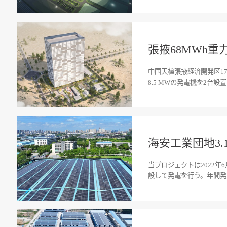
張掖68MWh
中国天楹張掖経済開発区17
8.5 MWの発電機を2台設
海安工業団地3
当プロジェクトは2022年
設して発電を行う。年間発電量