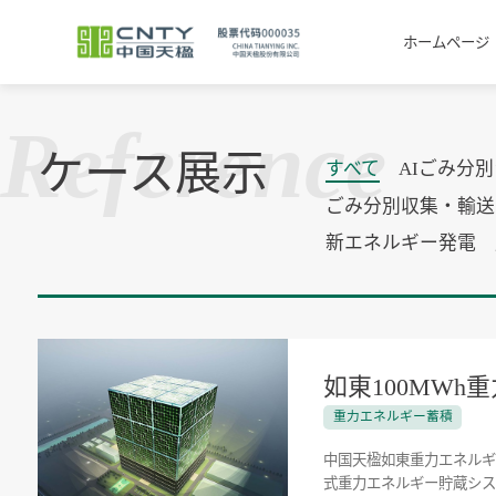
ホームページ
Reference
ケース展示
すべて
AIごみ分
ごみ分別収集・輸送
新エネルギー発電
如東100MW
重力エネルギー蓄積
中国天楹如東重力エネルギー
式重力エネルギー貯蔵システ