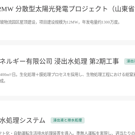
12MW 分散型太陽光発電プロジェクト（山東
玻物流园区屋顶建设，项目建设规模为12MW，年发电量约1300万度。
ネルギー有限公司 浸出水処理 第2期工事
浸出
400m³/日。生化処理＋膜処理プロセスを採用し、生物処理工程における総窒素
達成。
水処理システム
浸出液と排水処理
ンパクト化・自動運転生活排水処理装置を導入。準無人運転を実現し、週当たり