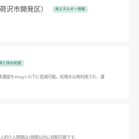
省荷沢市開発区）
新エネルギー発電
液と排水処理
濃度を40mg/L以下に低減可能。処理水は再利用され、濃
の人的介入時間は1時間以内に抑制可能です。