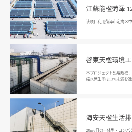
江蘇能楹菏澤 
该项目利用菏泽市定陶区中
啓東天楹環境エ
本プロジェクト処理規模：
縮水発生率は13%未満を
海安天楹生活排
20m³/日の一体型・コ