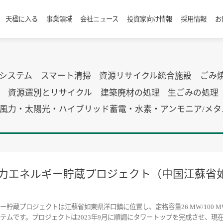
天楹に入る
事業領域
会社ニュース
投資家向け情報
採用情報
お
別システム
スマート清掃
資源リサイクル統合施設
ごみ
資源選別とリサイクル
建築廃材の処理
生ごみの処理
風力・太陽光・ハイブリッド蓄電・水素・アンモニア/メ
h重力エネルギー貯蔵プロジェクト（中国江蘇
貯蔵プロジェクトは江蘇省如東県洋口鎮に位置し、定格容量26 MW/100 
ムです。プロジェクトは2023年9月に順調にタワートップを完成させ、現在は最