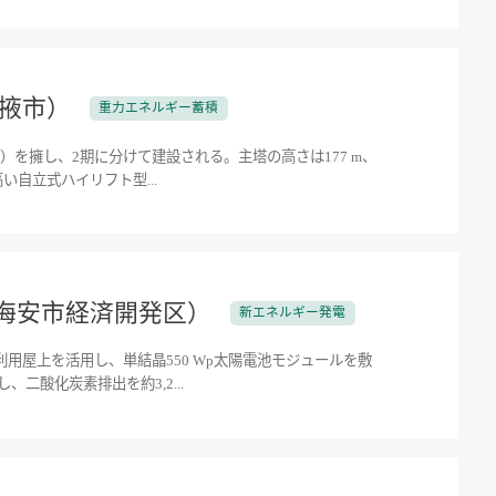
張掖市）
重力エネルギー蓄積
ha）を擁し、2期に分けて建設される。主塔の高さは177 m、
高い自立式ハイリフト型...
省海安市経済開発区）
新エネルギー発電
未利用屋上を活用し、単結晶550 Wp太陽電池モジュールを敷
、二酸化炭素排出を約3,2...