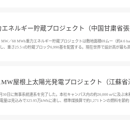
重力エネルギー貯蔵プロジェクト（中国甘粛省
 MW／68 MWh重力エネルギー貯蔵プロジェクトは敷地面積69ムー（約4.6 
置し、重さ25.5 tの貯蔵ブロック6,990基を配置する。現在世界で設計高が最も
.1MW屋根上太陽光発電プロジェクト（江蘇
6月30日に無事系統連系を完了した。本社キャンパス内の約26,000 m²に及ぶ
は見込みで325.95万kWhに達し、標準煤換算で約1,271トンの燃料を節約し