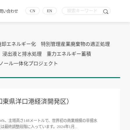
CN
EN
問い合わせ
焼却エネルギー化
特別管理産業廃棄物の適正処理
浸出液と排水処理
重力エネルギー蓄積
タノール一体化プロジェクト
省如東県洋口港経済開発区）
MWh、主塔高さ148メートルで、世界初の商業規模の非揚水
終調整段階に入っています。2024年1月...