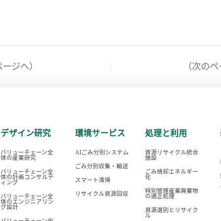
ページへ）
（次のペ
デザイン研究
環境サービス
処理と利用
バリューチェーン全
AIごみ分別システム
資源リサイクル統合
体の産業研究
施設
ごみ分別収集・輸送
バリューチェーン全
ごみ焼却エネルギー
体の計画コンサルテ
化
スマート清掃
ィング
特別管理産業廃棄物
リサイクル資源回収
バリューチェーン全
の適正処理
体のエンジニアリン
グ設計
資源選別とリサイク
ル