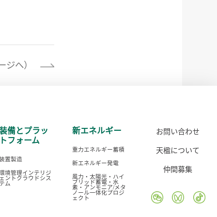
ージへ）
装備とプラッ
新エネルギー
お問い合わせ
トフォーム
天楹について
重力エネルギー蓄積
装置製造
新エネルギー発電
仲間募集
環境管理インテリジ
風力・太陽光・ハイ
ェントクラウドシス
ブリッド蓄電・水
テム
素・アンモニア/メタ
ノール一体化プロジ
ェクト