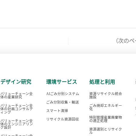
（次のペ
デザイン研究
環境サービス
処理と利用
バリューチェーン全
AIごみ分別システム
資源リサイクル統合
体の産業研究
施設
ごみ分別収集・輸送
バリューチェーン全
ごみ焼却エネルギー
体の計画コンサルテ
化
スマート清掃
ィング
特別管理産業廃棄物
リサイクル資源回収
バリューチェーン全
の適正処理
体のエンジニアリン
グ設計
資源選別とリサイク
ル