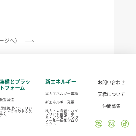
ージへ）
装備とプラッ
新エネルギー
お問い合わせ
トフォーム
天楹について
重力エネルギー蓄積
装置製造
新エネルギー発電
仲間募集
環境管理インテリジ
風力・太陽光・ハイ
ェントクラウドシス
ブリッド蓄電・水
テム
素・アンモニア/メタ
ノール一体化プロジ
ェクト